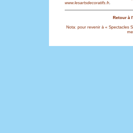
.
www.lesartsdecoratifs.fr
Retour à 
Nota: pour revenir à « Spectacles Sél
met