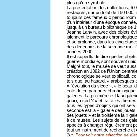
plus qu’un symbole.
La présentation des collections, 6
restaurés, sur un total de 150 000
toujours ces fameux « period room »
d’un intérieur d’une époque donnée
jusqu’à un bureau bibliothèque de 
Jeanne Lanvin, avec des objets é
jalonnent le parcours chronologique
et se prolonge, dans les cinq étag
des décennies de la seconde moiti
années 2000.
Il est superflu de dire que les obje
guerre mondiale, sont souvent uniqu
Malgré tout, le musée se veut auss
création en 1882 de l’Union centrale
chronologique se veut explicatif, co
tels que, au hasard, « arabesques et
« l’évolution du siège », « le beau i
coté de ce parcours chronologique
galeries. La première est la « gale
quoi ça sert ? » et traite les thème
tous les types d’objets qui ont serv
seconde est la « galerie des jouets
des jouets » et la troisième la « ga
à ce musée. Les sujets de ces gale
appelés à changer régulièrement p
tout un instrument de recherche e
1er
.
Pour voir notre sélection de diapo