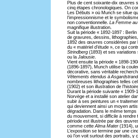
Plus de cent soixante-dix œuvres s
cinq étapes chronologiques. On co
Les Débuts » où Munch se situe que
l’impressionnisme et le symbolisme, 
non conventionnelle.
La Femme au c
magnifique illustration.
Suit la période « 1892-1897 : Berlin
de gravures, dessins, lithographies
1892 des œuvres considérées par 
du « matériel d’étude », ce qui cont
Strindberg
(1893) et ses variations
ou la
Jalousie
.
Vient ensuite la période « 1898-190
(1896-1897), Munch utilise la couleu
décorative, sans véritable recherc
Vêtements étendus à Asgardstrand
nombreuses lithographies telles cel
(1902) et son illustration de l’histoire
Durant la période suivante « 1909-
Norvège et a installé son atelier dans
subir à ses peintures un « traiteme
qui deviennent ainsi un moyen artist
dégradation. Dans le même temps il
du mouvement, si difficile à rendre 
période est illustrée par des œuvre
comme cette
Alma Mater
(1914), un
L’exposition se termine par une ci
où l’on voit surtout des portraits, 