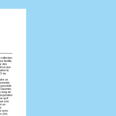
collection
a famille,
ar des
vécut aux
insi la
!) au
ndre un
rsonnels
t possède
, Daumier,
u long de
exposition
e qu’il
 que son
et un
us
es avec
 (iris,