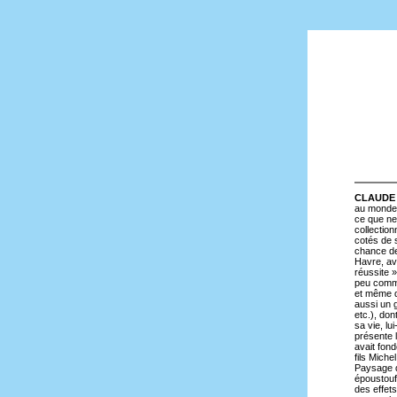
CLAUDE
au monde -
ce que ne 
collectio
cotés de 
chance de
Havre, ava
réussite 
peu comme
et même d
aussi un 
etc.), do
sa vie, l
présente 
avait fon
fils Miche
Paysage d
époustouf
des effets