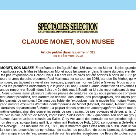
CLAUDE MONET, SON MUSEE
Article publié dans la
Lettre
n° 319
du 6 décembre 2010
 MONET, SON MUSEE
. En présentant l’intégralité des 136 œuvres de Monet - la plus grande 
 qu’il possède, le Musée Marmottan Monet nous fait pénétrer dans l’intimité du peintre et de s
fait pas l’exposition du Grand Palais. En effet ces œuvres ont été offertes à partir de 1932 p
nneurs et amis du peintre comme Paul Marmottan et surtout, en 1966, par son fils Michel, qui 
son père, partageant sa vie et ses voyages, jusqu’à sa mort en 1926 à Giverny. Nous avons a
 voir les premières caricatures que le jeune (15 ans) Oscar-Claude Monet faisait et vendait (
nt de rencontrer Boudin dont il dira : « Je dois tout à Boudin et lui suis reconnaissant de ma
». Nous voyons aussi plusieurs palettes pleines de peintures, ce qui nous permet de compre
nt Monet procédait, des carnets de dessins, des lettres, des photographies, des objets pe
es carnets de comptes ! Ce n’est pas l’objet de l’exposition mais le musée Marmottan Mone
grand nombre d’œuvres d’artistes contemporains de Monet (Morisot, Pissarro, Renoir, Sisley
nt certaines appartenaient à Monet. La plupart de ces peintures accompagnèrent Monet tout a
ui-même gardant ainsi des souvenirs peints de ses travaux, de ses voyages et de ses amis. L’
l’œuvre la plus célèbre de Monet, Impression, Soleil levant, 1873, qui donna son nom au group
dé avec d’autres artistes refusés au Salon. On y voit aussi des portraits de ses proches tels
l, un des trois autoportraits qu’il fit, un étonnant Portrait de Poly, 1886, son porteur à Belle-Île, 
e Norvège - Les maisons bleues, 1885, nous montrant qu’il s’était rendu là aussi. Mais le pl
lant sont les ensembles de nymphéas, de saules, de peupliers, de ponts japonais, de barqu
 de transparence de l’eau permettant de voir les plantes aquatiques, de fleurs de toutes sortes