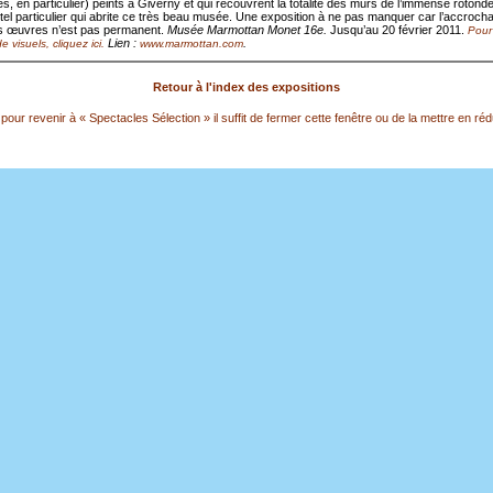
s, en particulier) peints à Giverny et qui recouvrent la totalité des murs de l’immense rotond
hôtel particulier qui abrite ce très beau musée. Une exposition à ne pas manquer car l’accroch
s œuvres n’est pas permanent.
Musée Marmottan Monet 16e.
Jusqu’au 20 février 2011.
Pour 
Lien :
.
e visuels, cliquez ici.
www.marmottan.com
Retour à l'index des expositions
pour revenir à « Spectacles Sélection » il suffit de fermer cette fenêtre ou de la mettre en réd