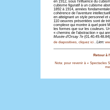
en 1912, sous l’influence du cubisme,
cubisme figuratif à un cubisme abstr
1892 à 1914, années fondamentales
cohérence de l’aventure intellectuelle
en atteignant un style personnel et
110 oeuvres présentées sont de trè
complexe qui montre à quel point Mo
les formes que sur les couleurs. U
« chemins de l’abstraction » qui ann
Musée d’Orsay 7e
(01.40.49.48.84)
.
Lien:
de diapositives, cliquez ici
ww
Retour à 
Nota: pour revenir à « Spectacles Sél
met