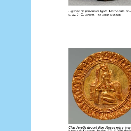
Figurine de prisonnier ligoté
. Méroé-ville, fin
s. av. J.-C.
Londres, The British Museum.
Clou d'oreille décoré d'un déesse mère
.
Mus
National de Khartoum, Soudan 1974. © 2010 Musé