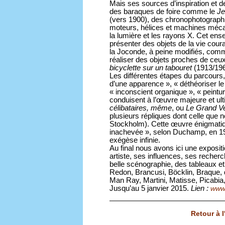
Mais ses sources d’inspiration et 
des baraques de foire comme le
Je
(vers 1900), des chronophotographi
moteurs, hélices et machines méca
la lumière et les rayons X. Cet e
présenter des objets de la vie coura
la Joconde, à peine modifiés, co
réaliser des objets proches de ce
bicyclette sur un tabouret
(1913/196
Les différentes étapes du parcours, 
d’une apparence », « déthéoriser l
« inconscient organique », « peintur
conduisent à l’œuvre majeure et u
célibataires, même
, ou
Le Grand V
plusieurs répliques dont celle que
Stockholm). Cette œuvre énigmati
inachevée », selon Duchamp, en 19
exégèse infinie.
Au final nous avons ici une expositi
artiste, ses influences, ses recher
belle scénographie, des tableaux e
Redon, Brancusi, Böcklin, Braque, 
Man Ray, Martini, Matisse, Picabia,
Jusqu’au 5 janvier 2015.
Lien :
www.
Retour à 