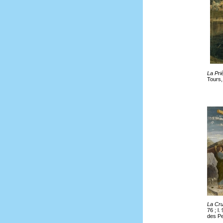
La Pri
Tours,
La Cruc
76 ; l
des Pe