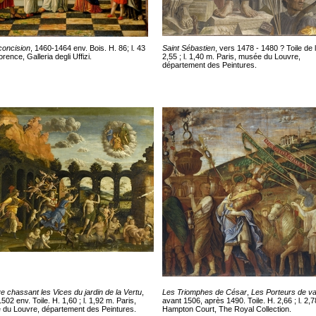
concision
, 1460-1464 env. Bois. H. 86; l. 43
Saint Sébastien
, vers 1478 - 1480 ? Toile de l
rence, Galleria degli Uffizi.
2,55 ; l. 1,40 m. Paris, musée du Louvre,
département des Peintures.
e chassant les Vices du jardin de la Vertu
,
Les Triomphes de César
,
Les Porteurs de v
502 env. Toile. H. 1,60 ; l. 1,92 m. Paris,
avant 1506, après 1490. Toile. H. 2,66 ; l. 2,
du Louvre, département des Peintures.
Hampton Court, The Royal Collection.