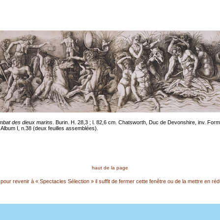
mbat des dieux marins
. Burin. H. 28,3 ; l. 82,6 cm. Chatsworth, Duc de Devonshire, inv. Form
, Album I, n.38 (deux feuilles assemblées).
haut de la page
pour revenir à « Spectacles Sélection » il suffit de fermer cette fenêtre ou de la mettre en réd