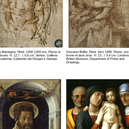
a Mantegna.
Pietà
. 1456-1459 env. Plume et
Giovanni Bellini.
Pietà
. Vers 1480. Plume, enc
brune. H. 12,7 ; l. 9,8 cm. Venise, Galleria
brune et lavis brun. H. 13 ; l. 9,4 cm. Londres
ccademia, Gabinetto dei Disegni e Stampe.
British Museum, Department of Prints and
Drawings.