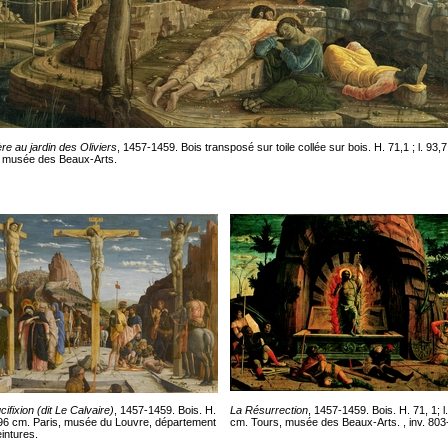
ère au jardin des Oliviers
, 1457-1459. Bois transposé sur toile collée sur bois. H. 71,1 ; l. 93,
 musée des Beaux-Arts.
ifixion (dit Le Calvaire)
, 1457-1459. Bois. H.
La Résurrection
, 1457-1459. Bois. H. 71, 1; l
. 96 cm. Paris, musée du Louvre, département
cm. Tours, musée des Beaux-Arts. , inv. 803
intures.