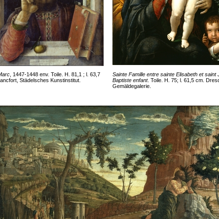
Marc
, 1447-1448 env. Toile. H. 81,1 ; l. 63,7
Sainte Famille entre sainte Elisabeth et saint
ancfort, Städelsches Kunstinstitut.
Baptiste enfant
. Toile. H. 75; l. 61,5 cm. Dres
Gemäldegalerie.