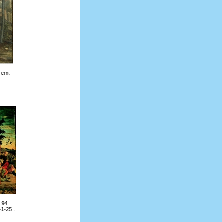
7 cm.
. 94
-1-25 .