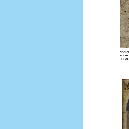
Andre
encre 
dell'A