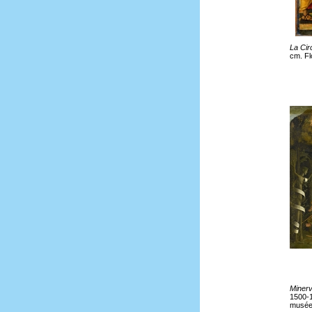
La Cir
cm. Flo
Minerv
1500-1
musée 