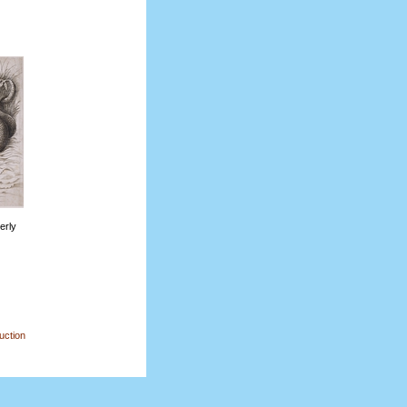
erly
uction