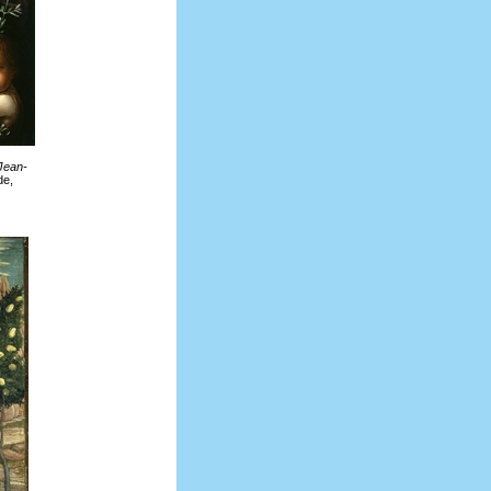
 Jean-
de,