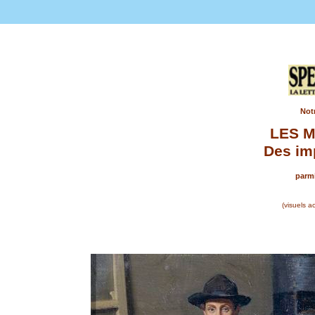
Notr
LES M
Des imp
parmi
(visuels a