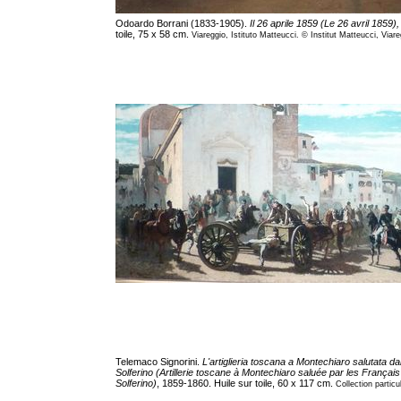
Odoardo Borrani (1833-1905).
Il 26 aprile 1859 (Le 26 avril 1859)
toile, 75 x 58 cm.
Viareggio, Istituto Matteucci. © Institut Matteucci, Viare
Telemaco Signorini.
L'artiglieria toscana a Montechiaro salutata dai 
Solferino (Artillerie toscane à Montechiaro saluée par les Françai
Solferino)
, 1859-1860. Huile sur toile, 60 x 117 cm.
Collection particul