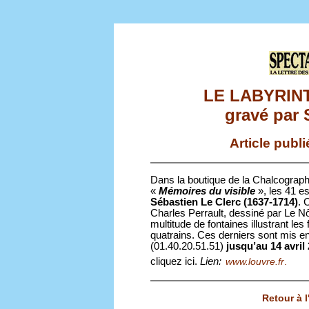
LE LABYRIN
gravé par 
Article publ
Dans la boutique de la Chalcograp
«
Mémoires du visible
», les 41 
Sébastien Le Clerc (1637-1714)
. 
Charles Perrault, dessiné par Le Nôt
multitude de fontaines illustrant le
quatrains. Ces derniers sont mis e
(01.40.20.51.51)
jusqu’au 14 avril
cliquez ici.
Lien:
www.louvre.fr
.
Retour à 