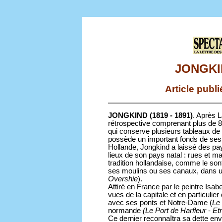
JONGKIN
Article publ
JONGKIND (1819 - 1891)
. Après 
rétrospective comprenant plus de 8
qui conserve plusieurs tableaux de c
possède un important fonds de se
Hollande, Jongkind a laissé des pay
lieux de son pays natal : rues et 
tradition hollandaise, comme le son
ses moulins ou ses canaux, dans un
Overshie
).
Attiré en France par le peintre Isab
vues de la capitale et en particulie
avec ses ponts et Notre-Dame (
Le
normande
(Le Port de Harfleur
-
Etr
Ce dernier reconnaîtra sa dette enver