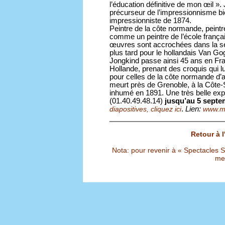
l’éducation définitive de mon œil »
précurseur de l’impressionnisme bi
impressionniste de 1874.
Peintre de la côte normande, peintr
comme un peintre de l’école françai
œuvres sont accrochées dans la sec
plus tard pour le hollandais Van Gog
Jongkind passe ainsi 45 ans en Fra
Hollande, prenant des croquis qui l
pour celles de la côte normande d’ai
meurt près de Grenoble, à la Côte-
inhumé en 1891. Une très belle ex
(01.40.49.48.14)
jusqu’au 5 septe
.
Lien:
diapositives, cliquez ici
www.mu
Retour à 
Nota: pour revenir à « Spectacles Sél
met