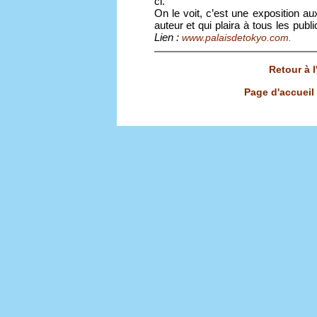
ci.
On le voit, c’est une exposition aux
auteur et qui plaira à tous les publ
Lien :
www.palaisdetokyo.com.
Retour à 
Page d'accueil