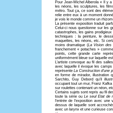
Pour Jean-Michel Alberola « Il y a 
les néons, les sculptures, les film
métro. Tout ça, ce sont des éléme
relie entre eux à un moment donné.
je vois le monde comme un rhizome
La présente exposition traduit parf
Celui-ci nous questionne sur les gr
catastrophes, les gains prodigieux d
techniques : la peinture, le dessi
maquettes, les néons, etc. Si cert
moins dramatique (
La Vision des
franchement « potaches » comme c
points, cette grande carte repr
uniformément bleue sur laquelle est é
L’artiste convoque au fil des sa
avec laquelle il évoque les camps 
représente
La Construction d’une 
en forme de mirador, illustration
Sarchito, Guy Debord qu’il illu
occupant tout un mur, Franz Kafka
sur roulettes contenant un néon, et
Certains sujets sont repris au fil d
toute la série ou
Le seul Etat de
l’entrée de l’exposition avec une
dessus de laquelle sont accrochés
avec un larynx et une curieuse con