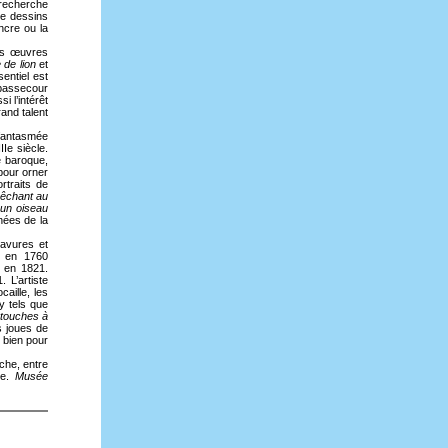
 recherche
de dessins
ncre ou la
des œuvres
 de lion
et
entiel est
 bassecour
 l’intérêt
and talent
 fantasmée
IIe siècle.
e baroque,
pour orner
rtraits de
pêchant au
 un oiseau
nées de la
ravures et
t en 1760
s en 1821.
 L’artiste
caille, les
y tels que
rtouches à
s joues de
 bien pour
che, entre
ne.
Musée