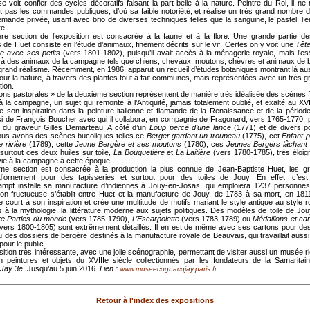
se voit confier des cycles décoratifs faisant la part belle à la nature. Peintre du Roi, il ne
 pas les commandes publiques, d’où sa faible notoriété, et réalise un très grand nombre 
emande privée, usant avec brio de diverses techniques telles que la sanguine, le pastel, l’e
re.
re section de l’exposition est consacrée à la faune et à la flore. Une grande partie 
 de Huet consiste en l’étude d’animaux, finement décrits sur le vif. Certes on y voit une
Tête
e avec ses petits
(vers 1801-1802), puisqu’il avait accès à la ménagerie royale, mais l’ess
à des animaux de la campagne tels que chiens, chevaux, moutons, chèvres et animaux de
 grand réalisme. Récemment, en 1986, apparut un recueil d’études botaniques montrant là aussi
our la nature, à travers des plantes tout à fait communes, mais représentées avec un très gr
tion.
ions pastorales » de la deuxième section représentent de manière très idéalisée des scènes
à la campagne, un sujet qui remonte à l’Antiquité, jamais totalement oublié, et exalté au XVI
e son inspiration dans la peinture italienne et flamande de la Renaissance et de la périod
i de François Boucher avec qui il collabora, en compagnie de Fragonard, vers 1765-1770, 
 du graveur Gilles Demarteau. A côté d’un
Loup percé d’une lance
(1771) et de divers po
ous avons des scènes bucoliques telles ce
Berger gardant un troupeau
(1775), cet
Enfant 
 rivière
(1789), cette
Jeune Bergère et ses moutons
(1780), ces
Jeunes Bergers lâchant
 surtout ces deux huiles sur toile,
La Bouquetière
et
La Laitière
(vers 1780-1785), très éloig
 vie à la campagne à cette époque.
ème section est consacrée à la production la plus connue de Jean-Baptiste Huet, les g
d’ornement pour des tapisseries et surtout pour des toiles de Jouy. En effet, c’es
mpf installe sa manufacture d’indiennes à Jouy-en-Josas, qui emploiera 1237 personne
ion fructueuse s’établit entre Huet et la manufacture de Jouy, de 1783 à sa mort, en 1811.
re court à son inspiration et crée une multitude de motifs mariant le style antique au style ro
s à la mythologie, la littérature moderne aux sujets politiques. Des modèles de toile de Jou
e Parties du monde
(vers 1785-1790),
L’Escarpolette
(vers 1783-1789) ou
Médaillons et ca
vers 1800-1805) sont extrêmement détaillés. Il en est de même avec ses cartons pour de
 des dossiers de bergère destinés à la manufacture royale de Beauvais, qui travaillait aussi
 pour le public.
ition très intéressante, avec une jolie scénographie, permettant de visiter aussi un musée ri
n peintures et objets du XVIIIe siècle collectionnés par les fondateurs de la Samaritai
Jay 3e
. Jusqu’au 5 juin 2016.
Lien :
www.museecognacqjay.paris.fr.
Retour à l'index des expositions