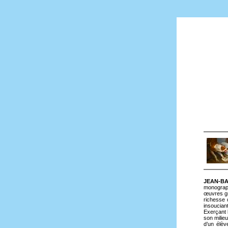
JEAN-BA
monograph
œuvres gra
richesse 
insouciant
Exerçant 
son milie
d’un élèv