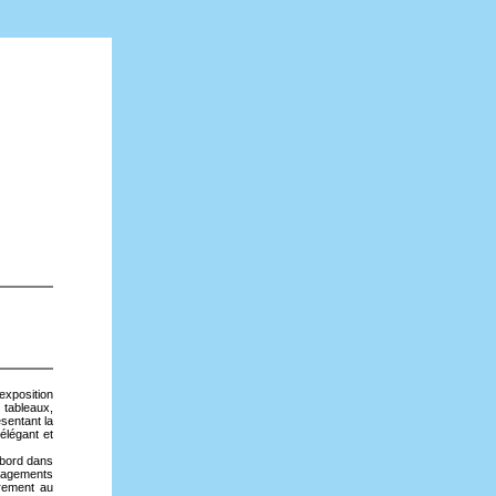
xposition
 tableaux,
ésentant la
élégant et
abord dans
uragements
èrement au