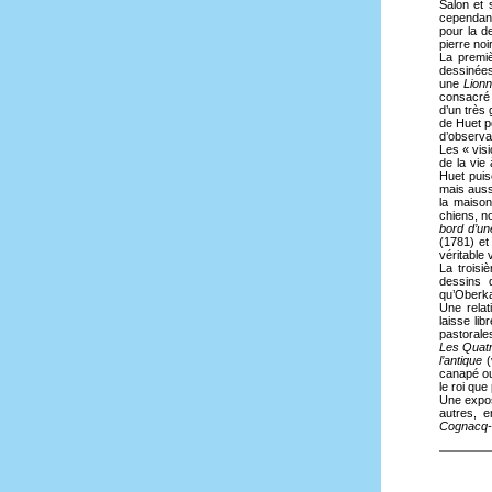
Salon et 
cependant
pour la d
pierre noi
La premiè
dessinées
une
Lionn
consacré 
d’un très
de Huet p
d’observa
Les « vis
de la vie 
Huet puis
mais auss
la maison
chiens, n
bord d’une
(1781) et
véritable
La troisi
dessins 
qu’Oberka
Une relat
laisse lib
pastorale
Les Quatr
l’antique
(
canapé ou
le roi que
Une expos
autres, e
Cognacq-