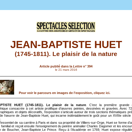
JEAN-BAPTISTE HUET
(1745-1811). Le plaisir de la nature
Article publié dans la
Lettre
n° 394
le 21 mars 2016
Pour voir le parcours en images de l'exposition, cliquez ici.
PTISTE HUET (1745-1811). Le plaisir de la nature
. C’est la première grande e
ique consacrée à cet artiste prolifique d’œuvres peintes, dessinées et gravées. Avec 72
phiques et objets décoratifs, l’exposition s’articule autour de trois sections thématiques pr
de l’œuvre de Jean-Baptiste Huet, qui incarne indéniablement le goût pour un XVIIIe siècle 
.
l’essentiel de sa carrière à Paris et dans sa propriété de Villiers-sur-Orge, Huet se forme d’
u familial et reçoit ensuite l’enseignement du peintre animalier Charles Dagomer et les enco
e de Boucher, Jean-Baptiste Le Prince. Reçu à l’Académie en 1769, Huet expose réguli