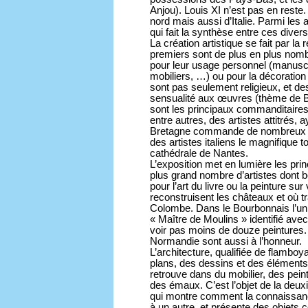
Anjou). Louis XI n’est pas en reste.
nord mais aussi d’Italie. Parmi le
qui fait la synthèse entre ces diver
La création artistique se fait par l
premiers sont de plus en plus nomb
pour leur usage personnel (manuscri
mobiliers, …) ou pour la décoratio
sont pas seulement religieux, et de
sensualité aux œuvres (thème de Be
sont les principaux commanditaires 
entre autres, des artistes attitrés, a
Bretagne commande de nombreux liv
des artistes italiens le magnifique
cathédrale de Nantes.
L’exposition met en lumière les prin
plus grand nombre d’artistes dont b
pour l’art du livre ou la peinture sur
reconstruisent les châteaux et où t
Colombe. Dans le Bourbonnais l’un d
« Maître de Moulins » identifié ave
voir pas moins de douze peintures
Normandie sont aussi à l’honneur.
L’architecture, qualifiée de flambo
plans, des dessins et des éléments 
retrouve dans du mobilier, des peint
des émaux. C’est l’objet de la deux
qui montre comment la connaissance 
à un autre, et présente des objet