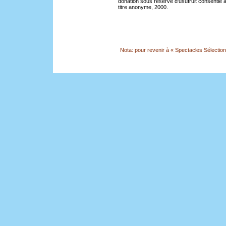
donation sous réserve d'usufruit consentie à 
titre anonyme, 2000.
Nota: pour revenir à « Spectacles Sélection »