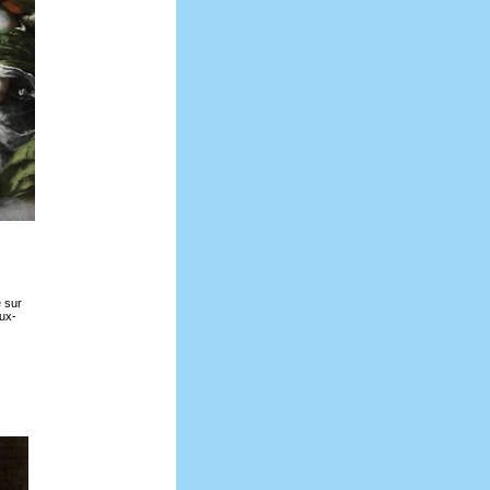
 sur
aux-