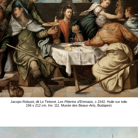
Jacopo Robusti, dit Le Tintoret.
Les Pèlerins d’Emmaüs,
c.1542. Huile sur toile.
156 x 212 cm. Inv. 111. Musée des Beaux-Arts, Budapest.