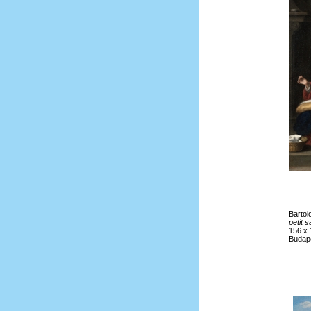
Bartol
petit 
156 x 
Budap