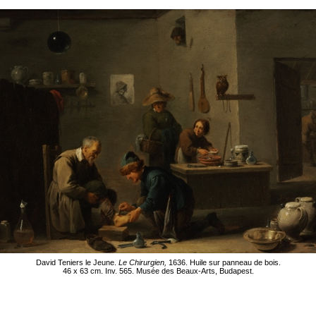
David Teniers le Jeune.
Le Chirurgien,
1636. Huile sur panneau de bois.
46 x 63 cm. Inv. 565. Musée des Beaux-Arts, Budapest.