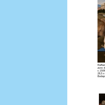
Raffae
avec l
c.1508
28,5 x
Budap