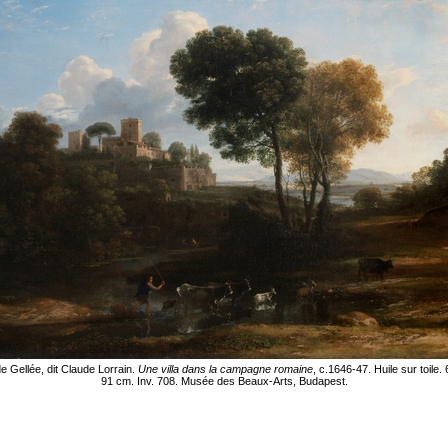
e Gellée, dit Claude Lorrain.
Une villa dans la campagne romaine
, c.1646-47. Huile sur toile. 
91 cm. Inv. 708. Musée des Beaux-Arts, Budapest.