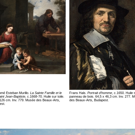
omé Esteban Murillo.
La Sainte Famille et le
Frans Hals.
Portrait d’homme
, c.1650. Huile 
saint Jean-Baptiste,
c.1668-70. Huile sur toile.
panneau de bois. 64,5 x 46,3 cm. Inv. 277. 
126 cm. Inv. 779. Musée des Beaux-Arts,
des Beaux-Arts, Budapest
.
est.