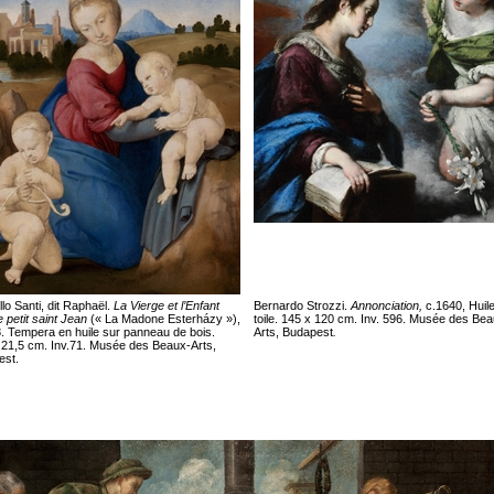
llo Santi, dit Raphaël.
La Vierge et l’Enfant
Bernardo Strozzi.
Annonciation,
c.1640, Huile
e petit saint Jean
(« La Madone Esterházy »),
toile. 145 x 120 cm. Inv. 596. Musée des Be
. Tempera en huile sur panneau de bois.
Arts, Budapest
.
 21,5 cm. Inv.71. Musée des Beaux-Arts,
est.