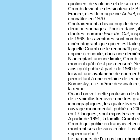
quotidien, de violence et de sexe) 
Crumb devient le dessinateur de 
France, c'est le magazine
Actuel
, 
connaître en 1970.
Contrairement à beaucoup de dessi
deux personnages. Pour certains, i
d'autres, comme
Fritz the Cat
, ins
de 1968, les aventures sont nombre
cinématographique qui en est faite
laquelle Crumb ne le reconnaît pas, l
copine éconduite, dans une dernière
N'acceptant aucune limite, Crumb pr
moment qu'il n'est pas censuré. Se
ainsi qu'il publie à partir de 1980 
lui vaut une avalanche de courrier
permettant à une centaine de jeune
Kominsky, elle-même dessinatrice, 
la revue.
Quand on voit cette profusion de d
de le voir illustrer avec une très 
iconographiques, les quatre livres 
ouvrage monumental, publié en 2009 
en 17 langues, sont exposées en int
A partir de 1991, la famille Crumb s
Crumb qui publie en français et en 
montrent ses dessins contre l'instal
supermarché !
Le parcours de l'exposition, chrono