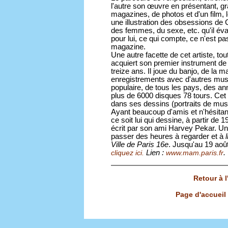
l'autre son œuvre en présentant, g
magazines, de photos et d'un film, 
une illustration des obsessions de
des femmes, du sexe, etc. qu'il év
pour lui, ce qui compte, ce n'est pa
magazine.
Une autre facette de cet artiste, tou
acquiert son premier instrument de 
treize ans. Il joue du banjo, de la m
enregistrements avec d'autres musi
populaire, de tous les pays, des a
plus de 6000 disques 78 tours. Cet
dans ses dessins (portraits de musi
Ayant beaucoup d'amis et n'hésitant
ce soit lui qui dessine, à partir d
écrit par son ami Harvey Pekar. Un
passer des heures à regarder et à
l
Ville de Paris 16e
. Jusqu'au 19 aoû
Lien :
.
cliquez ici.
www.mam.paris.fr
Retour à 
Page d'accueil