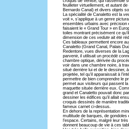
croquis de Venise, qui rassemble se
feuilleter virtuellement, et autant 
Bernardo Canal) et divers objets s
La spécialité de Canaletto est la
ve
voit », s’applique à un genre pictur
ensembles urbains avec précision e
faisaient le « Grand Tour » en Eur
toiles montrant précisément ce qu’il
dimension de ces
vedute
ait été réd
Ces tableaux permettent encore aujo
Canaletto (Grand Canal, Palais Duca
Redentore, vues diverses de la Lagun
parvenir, il utilisait un procédé c
chambre optique, dérivée du procédé
voir dans une chambre noire, à trav
situé derrière lui et de le dessiner, à 
projetée, tel qu’il apparaissait à l’
permettre de bien comprendre le pro
permet aux visiteurs qui passent la tê
maquette située derrière eux. Comme
grand et Canaletto pouvait donc par
dessiner les édifices qu’il allait en
croquis dessinés de manière traditi
fameux carnet ci-dessus.
En dehors de la représentation minu
multitude de barques, de gondoles 
l’espace. Certains, malgré leur très p
donnent beaucoup de vie à ces tab