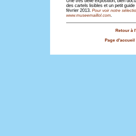
Une très belle exposition, bien doc
des cartels lisibles et un petit guide 
février 2013.
Pour voir notre sélectio
.
www.museemaillol.com
Retour à 
Page d'accueil