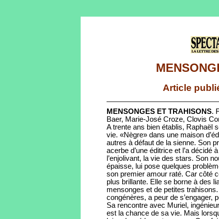
MENSONGE
Article publ
MENSONGES ET TRAHISONS
. 
Baer, Marie-José Croze, Clovis Corn
A trente ans bien établis, Raphaël s
vie. «Nègre» dans une maison d’édit
autres à défaut de la sienne. Son p
acerbe d’une éditrice et l’a décidé 
l’enjolivant, la vie des stars. Son n
épaisse, lui pose quelques problèmes
son premier amour raté. Car côté c
plus brillante. Elle se borne à des 
mensonges et de petites trahisons
congénères, a peur de s’engager, peu
Sa rencontre avec Muriel, ingénieu
est la chance de sa vie. Mais lorsqu’i