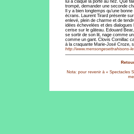
lui a claqué la porte au nez. Que fai
trompé, demander une seconde ch
Il y a bien longtemps qu’une bonne 
écrans. Laurent Tirard présente sur
enlevé, plein de charme et de tendr
idées échevelées et des dialogues bi
cerise sur le gâteau. Edouard Bear, 
se sortir de son lit, nage comme un
comme un gant. Clovis Cornillac c
à la craquante Marie-José Croze, s
http://www.mensongesettrahisons-le
Retour
Nota: pour revenir à « Spectacles Sél
met