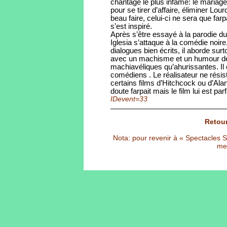
chantage le plus infâme: le mariage 
pour se tirer d’affaire, éliminer Lou
beau faire, celui-ci ne sera que farp
s’est inspiré.
Après s’être essayé à la parodie d
Iglesia s’attaque à la comédie noir
dialogues bien écrits, il aborde su
avec un machisme et un humour dé
machiavéliques qu’ahurissantes. Il
comédiens . Le réalisateur ne résiste
certains films d’Hitchcock ou d’Ala
doute farpait mais le film lui est parf
IDevent=33
Retour
Nota: pour revenir à « Spectacles Sél
met