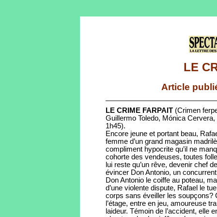
LE C
Article publ
LE CRIME FARPAIT
(Crimen ferpe
Guillermo Toledo, Mónica Cervera, L
1h45).
Encore jeune et portant beau, Rafae
femme d’un grand magasin madrilène
compliment hypocrite qu’il ne manq
cohorte des vendeuses, toutes folles
lui reste qu’un rêve, devenir chef de
évincer Don Antonio, un concurrent 
Don Antonio le coiffe au poteau, m
d’une violente dispute, Rafael le 
corps sans éveiller les soupçons? 
l’étage, entre en jeu, amoureuse tr
laideur. Témoin de l’accident, elle en