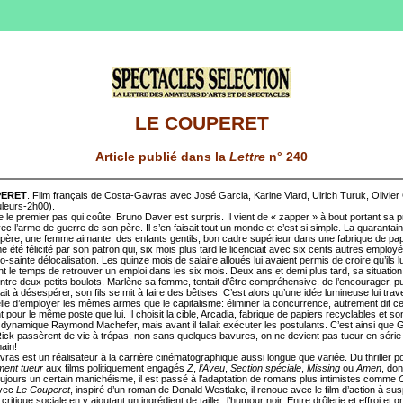
LE COUPERET
Article publié dans la
Lettre
n° 240
PERET
. Film français de Costa-Gavras avec José Garcia, Karine Viard, Ulrich Turuk, Olivie
leurs-2h00).
ue le premier pas qui coûte. Bruno Daver est surpris. Il vient de « zapper » à bout portant sa 
ec l’arme de guerre de son père. Il s’en faisait tout un monde et c’est si simple. La quarantai
 père, une femme aimante, des enfants gentils, bon cadre supérieur dans une fabrique de papie
 été félicité par son patron qui, six mois plus tard le licenciait avec six cents autres emplo
o-sainte délocalisation. Les quinze mois de salaire alloués lui avaient permis de croire qu’ils lu
nt le temps de retrouver un emploi dans les six mois. Deux ans et demi plus tard, sa situatio
Entre deux petits boulots, Marlène sa femme, tentait d’être compréhensive, de l’encourager, p
 à désespérer, son fils se mit à faire des bêtises. C’est alors qu’une idée lumineuse lui trav
celle d’employer les mêmes armes que le capitalisme: éliminer la concurrence, autrement dit c
t pour le même poste que lui. Il choisit la cible, Arcadia, fabrique de papiers recyclables et s
 dynamique Raymond Machefer, mais avant il fallait exécuter les postulants. C’est ainsi que G
Rick passèrent de vie à trépas, non sans quelques bavures, on ne devient pas tueur en série 
ain!
as est un réalisateur à la carrière cinématographique aussi longue que variée. Du thriller po
ment tueur
aux films politiquement engagés
Z
,
l’Aveu
,
Section spéciale
,
Missing
ou
Amen
, don
ujours un certain manichéisme, il est passé à l’adaptation de romans plus intimistes comme
C
Avec
Le Couperet
, inspiré d’un roman de Donald Westlake, il renoue avec le film d’action à s
critique sociale en y ajoutant un ingrédient de taille : l’humour noir. Entre drôlerie et effroi et g