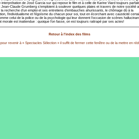
 interprétation de José Garcia sur qui repose le film et à celle de Karine Viard toujours parfai
 Jean-Claude Grumberg s’emploient à soulever quelques plaies et travers de notre société ac
la recherche d’un emploi et ses entretiens d’embauches ahurissants, le chômage dû à la
tion, l’individualisme et l’égoïsme du chacun pour soi, tout en écorchant avec causticité certa
mme celui de la police ou de la psychologie qui leur donnent l’occasion de scènes hallucinant
t morale est inattendue : quoique l’on fasse, on est toujours rattrapé par ses actes!
Retour à l'index des films
pour revenir à « Spectacles Sélection » il suffit de fermer cette fenêtre ou de la mettre en réd