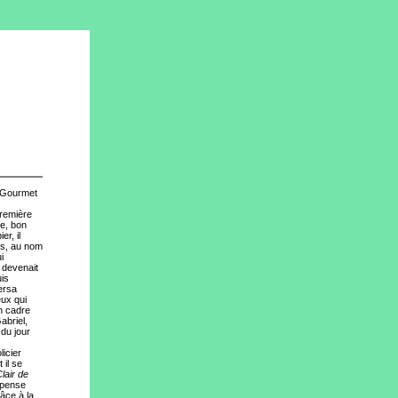
r Gourmet
première
ne, bon
r, il
yés, au nom
i
n devenait
uis
ersa
eux qui
on cadre
abriel,
du jour
licier
t il se
lair de
uspense
râce à la