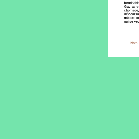
formidable
Gavras et
chômage, 
délocalisa
métiers co
qui se veu
Nota: 