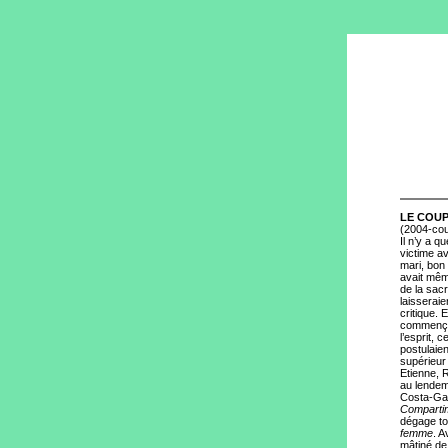
LE COU
(2004-cou
Il n’y a q
victime av
mari, bon
avait même
de la sacr
laisseraie
critique. 
commençait
l’esprit, 
postulaien
supérieur
Etienne, 
au lendem
Costa-Gavr
Comparti
dégage to
femme
. 
mâtiné de 