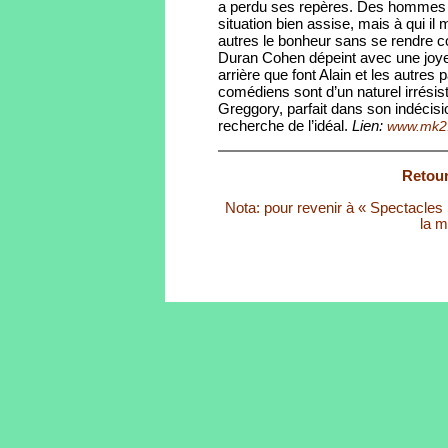
a perdu ses repères. Des hommes e
situation bien assise, mais à qui il 
autres le bonheur sans se rendre co
Duran Cohen dépeint avec une joyeu
arrière que font Alain et les autres p
comédiens sont d’un naturel irrésist
Greggory, parfait dans son indécis
recherche de l’idéal.
Lien:
www.mk2.
Retour
Nota: pour revenir à « Spectacles S
la m