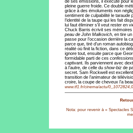
de ses émissions, il exécute pour 
pleine guerre froide. Ce double mét
grâce à des émoluments non néglige
sentiment de culpabilité le taraude
l’identité de la taupe qui les fait dis
lui faut éliminer s’il veut rester en vi
Chuck Barris écrivit ses mémoires
peau de John Malkovich
, en tire 
passe pour l’occasion derrière la cam
parce que, tiré d’un roman autobi
réalité où finit la fiction, dans ce 
ignore tout, ensuite parce que Geor
formidable parti de ces
confession
captivant. Ils parviennent avec dext
à l’autre, de celle du
show-biz
de pac
secret. Sam Rockwell est excellent
transition de l’animateur de télévisi
croire, la coupe de cheveux l’a be
www.tf1.fr/cinema/actu/0,,1072824,
Retour
Nota: pour revenir à « Spectacles Sél
met