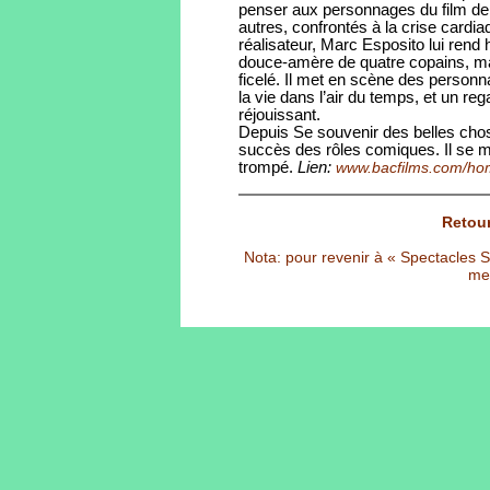
penser aux personnages du film de 
autres, confrontés à la crise cardi
réalisateur, Marc Esposito lui ren
douce-amère de quatre copains, ma
ficelé. Il met en scène des personn
la vie dans l’air du temps, et un reg
réjouissant.
Depuis Se souvenir des belles c
succès des rôles comiques. Il se m
trompé.
Lien:
www.bacfilms.com/h
Retour
Nota: pour revenir à « Spectacles Sél
met