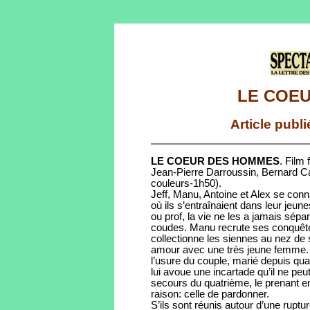
LE COE
Article publ
LE COEUR DES HOMMES
. Film
Jean-Pierre Darroussin, Bernard 
couleurs-1h50).
Jeff, Manu, Antoine et Alex se conn
où ils s’entraînaient dans leur jeun
ou prof, la vie ne les a jamais sépa
coudes. Manu recrute ses conquête
collectionne les siennes au nez de s
amour avec une très jeune femme. Se
l’usure du couple, marié depuis qu
lui avoue une incartade qu’il ne peu
secours du quatrième, le prenant en
raison: celle de pardonner.
S’ils sont réunis autour d’une ruptur