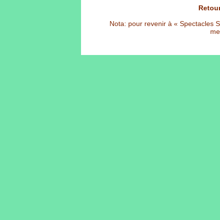
Retour
Nota: pour revenir à « Spectacles Sél
met