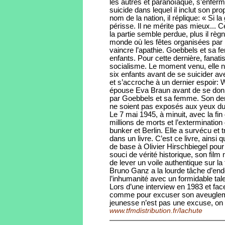
les autres et paranoïaque, s’enfer
suicide dans lequel il inclut son pro
nom de la nation, il réplique: « Si 
périsse. Il ne mérite pas mieux... 
la partie semble perdue, plus il rè
monde où les fêtes organisées par 
vaincre l’apathie. Goebbels et sa 
enfants. Pour cette dernière, fanatis
socialisme. Le moment venu, elle n
six enfants avant de se suicider ave
et s’accroche à un dernier espoir: W
épouse Eva Braun avant de se donner
par Goebbels et sa femme. Son dernie
ne soient pas exposés aux yeux du
Le 7 mai 1945, à minuit, avec la fi
millions de morts et l’extermination 
bunker et Berlin. Elle a survécu et t
dans un livre. C’est ce livre, ainsi 
de base à Olivier Hirschbiegel pour 
souci de vérité historique, son film n
de lever un voile authentique sur la 
Bruno Ganz a la lourde tâche d’endos
l’inhumanité avec un formidable tale
Lors d’une interview en 1983 et fac
comme pour excuser son aveugleme
jeunesse n’est pas une excuse, on 
www.tfmdistribution.fr/lachute