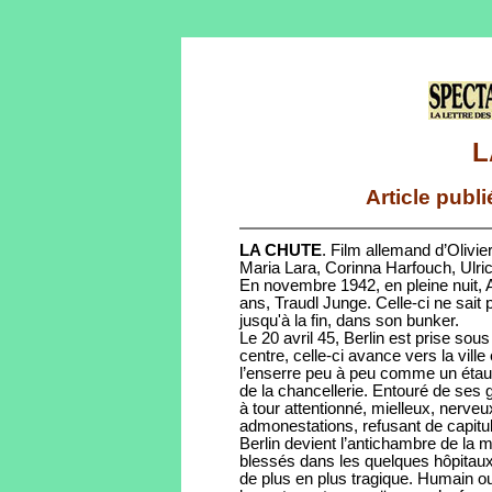
L
Article publ
LA CHUTE
. Film allemand d’Olivi
Maria Lara, Corinna Harfouch, Ulri
En novembre 1942, en pleine nuit, A
ans, Traudl Junge. Celle-ci ne sait
jusqu'à la fin, dans son bunker.
Le 20 avril 45, Berlin est prise sous
centre, celle-ci avance vers la ville
l’enserre peu à peu comme un étau, 
de la chancellerie. Entouré de ses 
à tour attentionné, mielleux, nerveu
admonestations, refusant de capitul
Berlin devient l’antichambre de la mo
blessés dans les quelques hôpitaux
de plus en plus tragique. Humain ou 