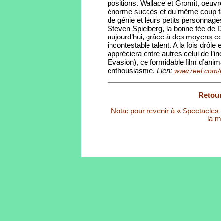
positions. Wallace et Gromit, oeuvre
énorme succès et du même coup fait
de génie et leurs petits personnage
Steven Spielberg, la bonne fée de 
aujourd’hui, grâce à des moyens co
incontestable talent. A la fois drôle
appréciera entre autres celui de l
Evasion), ce formidable film d’ani
enthousiasme.
Lien:
www.reel.com/
Retour
Nota: pour revenir à « Spectacles S
la m