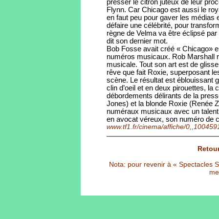
presser le citron juteux de leur proc
Flynn. Car Chicago est aussi le roy
en faut peu pour gaver les médias et
défaire une célébrité, pour transfo
règne de Velma va être éclipsé par 
dit son dernier mot.
Bob Fosse avait créé « Chicago» e
numéros musicaux. Rob Marshall re
musicale. Tout son art est de glisser 
rêve que fait Roxie, superposant l
scène. Le résultat est éblouissant g
clin d’oeil et en deux pirouettes, la
débordements délirants de la press
Jones) et la blonde Roxie (Renée Z
numéraux musicaux avec un talent 
en avocat véreux, son numéro de cl
www.tf1.fr/cinema/affiche/0,,100459
Retour
Nota: pour revenir à « Spectacles Sél
met