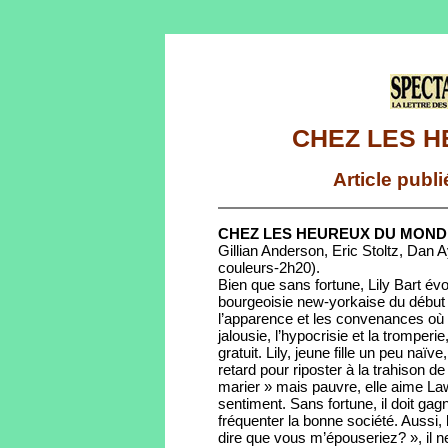
CHEZ LES 
Article publ
CHEZ LES HEUREUX DU MOND
Gillian Anderson, Eric Stoltz, Dan 
couleurs-2h20).
Bien que sans fortune, Lily Bart évo
bourgeoisie new-yorkaise du début d
l’apparence et les convenances où 
jalousie, l’hypocrisie et la tromperi
gratuit. Lily, jeune fille un peu naïv
retard pour riposter à la trahison de
marier » mais pauvre, elle aime La
sentiment. Sans fortune, il doit gag
fréquenter la bonne société. Aussi, 
dire que vous m’épouseriez? », il ne