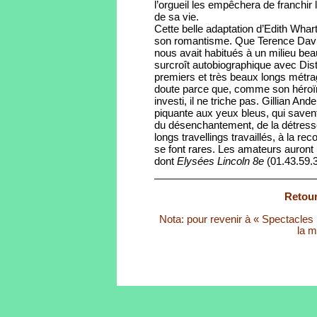
l’orgueil les empêchera de franchir 
de sa vie.
Cette belle adaptation d’Edith Whar
son romantisme. Que Terence Davie
nous avait habitués à un milieu beau
surcroît autobiographique avec Dis
premiers et très beaux longs métrag
doute parce que, comme son héroïne,
investi, il ne triche pas. Gillian And
piquante aux yeux bleus, qui savent 
du désenchantement, de la détress
longs travellings travaillés, à la re
se font rares. Les amateurs auront 
dont
Elysées Lincoln 8e
(01.43.59.3
Retour
Nota: pour revenir à « Spectacles S
la m