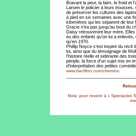
Bravant la peur, la faim, le froid et 
Larsen le policier à leurs trousses,
de préserver les cultures des lapins
à pied en six semaines avec une f
kilomètres qui les séparent de leur
Gracie n’ira pas jusqu’au bout du c
Daisy retrouveront leur mère. Elles 
eu des enfants qu’on lui a enlevés
qu’en 1970.
Phillip Noyce s’est inspiré du récit 
loi, ainsi que du témoignage de Moll
l’histoire réelle et sidérante des tro
périple, la force d’un sujet mis en 
d’interprétation des petites coméd
.
www.bacfilms.com/chemins
Retour
Nota: pour revenir à « Spectacles Sél
met