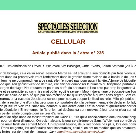
CELLULAR
Article publié dans la
Lettre
n° 235
AR
. Film américain de David R. Ellis avec Kim Basinger, Chris Evans, Jason Statham (2004-
 de biologie, cela va lui servir, Jessica Martin se fait enlever à son domicile par trois voyous
ent dans sa propre voiture et l’enferment dans le grenier d’une maison de la banlieue de Los 
e femme ne comprend rien à ce rapt, elle n’en perd pas pour autant la tête. A force de bidouiller 
one que son geôlier vient de détruire, elle finit par composer le numéro du téléphone portable
garçon de plage. Heureusement pour les nerfs du spectateur, il ne croit pas trop longtemps à
rie et se précipite au commissariat où le reçoit le sergent Moon, davantage préoccupé par l’o
on de soins de beauté que par son métier de flic qu’il s’apprête à quitter sans regret. Sam e
retrouver la trace de Jessica et surtout pour ne pas couper le fil qui les relie. Mille péripéties
t, de la recherche d’un chargeur pour son portable dont la batterie menace de déclarer forfait,
de plusieurs voitures, suite aux nombreux accidents dont il est la cause et qui laissent derrièr
 désolation. Entre-temps, le fils et le mari de Jessica sont enlevés à leur tour et c’est sur lu
e petite famille compte pour se tirer d’affaire.
tant de répit dans ce thriller trépident de David R. Ellis qui a choisi comme cocktail deux doig
pour un doigt d’humour. On suit, haletant, la course effrénée de Sam, l’affolement contrôlé d
p de main tardif du sergent Moon. On reprend haleine, deux secondes pas plus, lors des com
s. Dans ce genre, les américains sont imbattables, celui-ci en est un modèle que les amateurs
s fortes auraient tort de manquer!
Lien:
http://www.metrofilms.com/cellular/