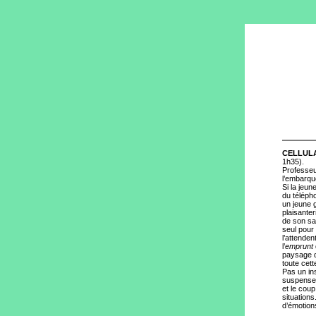
CELLUL
1h35).
Professeur
l’embarqu
Si la jeun
du téléph
un jeune 
plaisante
de son sal
seul pour 
l’attenden
l’
emprunt
paysage de
toute cett
Pas un ins
suspense 
et le cou
situation
d’émotion