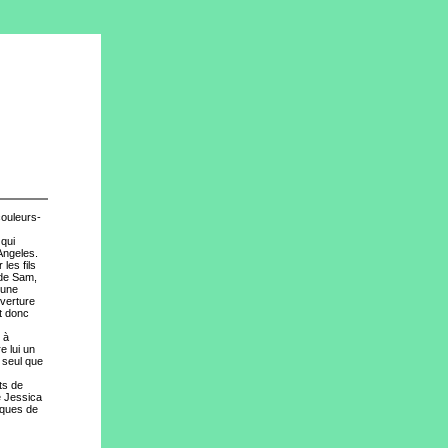
couleurs-
 qui
Angeles.
les fils
 de Sam,
 une
uverture
st donc
 à
e lui un
i seul que
ts de
e Jessica
iques de