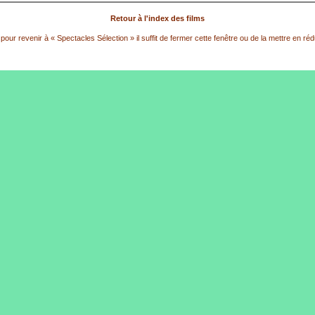
Retour à l'index des films
pour revenir à « Spectacles Sélection » il suffit de fermer cette fenêtre ou de la mettre en réd