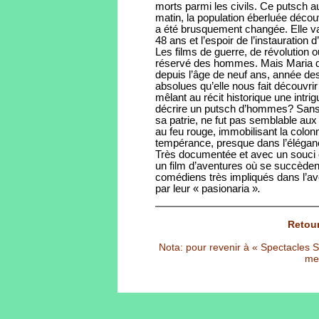
morts parmi les civils. Ce putsch aur
matin, la population éberluée décou
a été brusquement changée. Elle va 
48 ans et l’espoir de l’instauration 
Les films de guerre, de révolution 
réservé des hommes. Mais Maria de 
depuis l’âge de neuf ans, année des
absolues qu’elle nous fait découvrir
mêlant au récit historique une intr
décrire un putsch d’hommes? Sans d
sa patrie, ne fut pas semblable aux 
au feu rouge, immobilisant la colonn
tempérance, presque dans l’élégan
Très documentée et avec un souci co
un film d’aventures où se succède
comédiens très impliqués dans l’av
par leur « pasionaria »
.
Retour
Nota: pour revenir à « Spectacles Sél
met