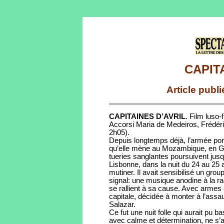
CAPIT
Article publ
CAPITAINES D’AVRIL
. Film luso
Accorsi Maria de Medeiros, Frédéri
2h05).
Depuis longtemps déjà, l’armée port
qu’elle mène au Mozambique, en Gu
tueries sanglantes poursuivent jusq
Lisbonne, dans la nuit du 24 au 25 
mutiner. Il avait sensibilisé un grou
signal: une musique anodine à la r
se rallient à sa cause. Avec armes e
capitale, décidée à monter à l’assau
Salazar.
Ce fut une nuit folle qui aurait pu 
avec calme et détermination, ne s’a